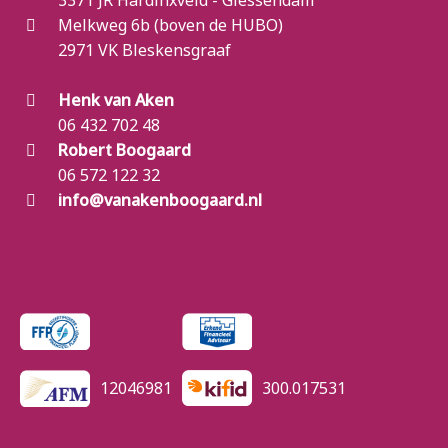
3371 JR Hardinxveld - Giessendam
Melkweg 6b (boven de HUBO)
2971 VK Bleskensgraaf
Henk van Aken
06 432 702 48
Robert Boogaard
06 572 122 32
info@vanakenboogaard.nl
12046981
300.017531