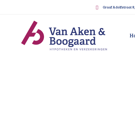
Graaf Adolfstraat 8
H
Hypotheek 57 plus Gor