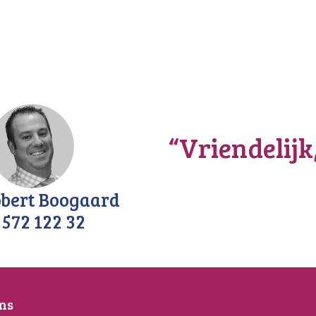
“Vriendelijk
bert Boogaard
 572 122 32
ns