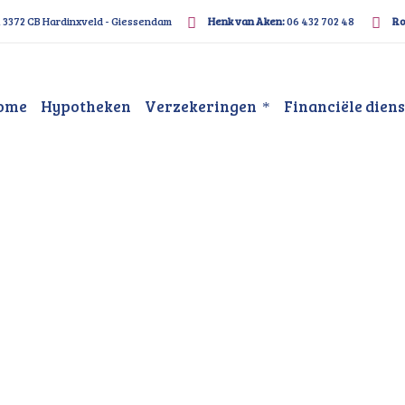
, 3372 CB Hardinxveld - Giessendam
Henk van Aken:
06 432 702 48
Ro
ome
Hypotheken
Verzekeringen
Financiële dien
inchem