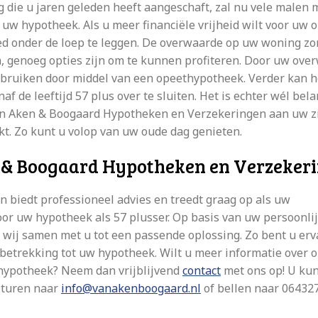
g die u jaren geleden heeft aangeschaft, zal nu vele malen 
 uw hypotheek. Als u meer financiële vrijheid wilt voor uw 
d onder de loep te leggen. De overwaarde op uw woning zor
, genoeg opties zijn om te kunnen profiteren. Door uw ove
gebruiken door middel van een opeethypotheek. Verder kan h
 de leeftijd 57 plus over te sluiten. Het is echter wél bel
Van Aken & Boogaard Hypotheken en Verzekeringen aan uw z
kt. Zo kunt u volop van uw oude dag genieten.
n & Boogaard Hypotheken en Verzeker
biedt professioneel advies en treedt graag op als uw
or uw hypotheek als 57 plusser. Op basis van uw persoonli
wij samen met u tot een passende oplossing. Zo bent u er
 betrekking tot uw hypotheek. Wilt u meer informatie over 
 hypotheek? Neem dan vrijblijvend
contact
met ons op! U kun
 sturen naar
info@vanakenboogaard.nl
of bellen naar 06432