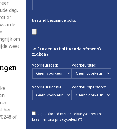
meer
oude dag,
gt er
bestand bestaande polis:
rwaarde
et
angrijk om
ijde weet
Wilt u een vrijblijvende afspraak
maken?
ingen
Voorkeursdag:
Voorkeurstijd:
Voorkeurslocatie:
Voorkeurspersoon:
jke
van
onze
t het
Ik ga akkoord met de privacyvoorwaarden.
70248 of
Lees hier ons
privacybeleid
(*)