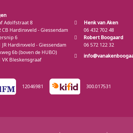
gen
f Adolfstraat 8
Henk van Aken
 CB Hardinxveld - Giessendam
06 432 702 48
ersnip 6
Robert Boogaard
 JR Hardinxveld - Giessendam
06 572 122 32
kweg 6b (boven de HUBO)
info@vanakenboogaa
 VK Bleskensgraaf
12046981
300.017531