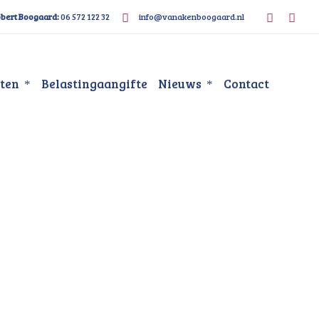
bert Boogaard:
06 572 122 32
info@vanakenboogaard.nl
sten
Belastingaangifte
Nieuws
Contact