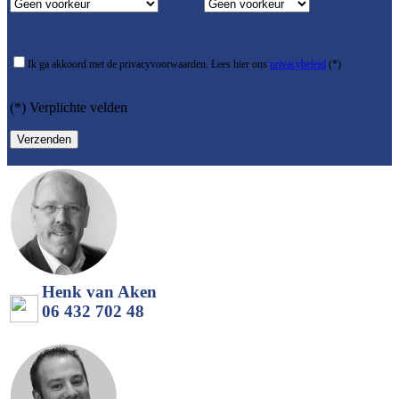
Ik ga akkoord met de privacyvoorwaarden.
Lees hier ons
privacybeleid
(*)
(*) Verplichte velden
Henk van Aken
06 432 702 48