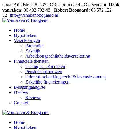
Graaf Adolfstraat 8, 3372 CB Hardinxveld - Giessendam
Henk
van Aken:
06 432 702 48
Robert Boogaard:
06 572 122
32
info@vanakenboogaard.nl
Home
Hypotheken
Verzekeringen
Particulier
Zakelijk
Arbeidsongeschiktheidsverzekering
Financiële diensten
Leningen – Kredieten
Pensioen opbouwen
Erfrecht, schenkingsrecht & levenstestament
Zakelijke financieringen
Belastingaangifte
Nieuws
Reviews
Contact
Home
Hypotheken