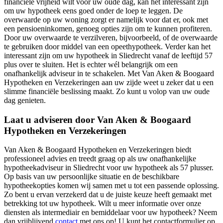
financiële vrijheid wilt voor uw oude dag, kan het interessant zijn
om uw hypotheek eens goed onder de loep te leggen. De
overwaarde op uw woning zorgt er namelijk voor dat er, ook met
een pensioeninkomen, genoeg opties zijn om te kunnen profiteren.
Door uw overwaarde te verzilveren, bijvoorbeeld, of de overwaarde
te gebruiken door middel van een opeethypotheek. Verder kan het
interessant zijn om uw hypotheek in Sliedrecht vanaf de leeftijd 57
plus over te sluiten. Het is echter wél belangrijk om een
onafhankelijk adviseur in te schakelen. Met Van Aken & Boogaard
Hypotheken en Verzekeringen aan uw zijde weet u zeker dat u een
slimme financiële beslissing maakt. Zo kunt u volop van uw oude
dag genieten.
Laat u adviseren door Van Aken & Boogaard
Hypotheken en Verzekeringen
Van Aken & Boogaard Hypotheken en Verzekeringen biedt
professioneel advies en treedt graag op als uw onafhankelijke
hypotheekadviseur in Sliedrecht voor uw hypotheek als 57 plusser.
Op basis van uw persoonlijke situatie en de beschikbare
hypotheekopties komen wij samen met u tot een passende oplossing.
Zo bent u ervan verzekerd dat u de juiste keuze heeft gemaakt met
betrekking tot uw hypotheek. Wilt u meer informatie over onze
diensten als intermediair en bemiddelaar voor uw hypotheek? Neem
dan vrijblijvend
contact
met ons op! U kunt het contactformulier op