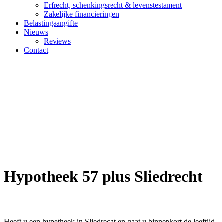
Erfrecht, schenkingsrecht & levenstestament
Zakelijke financieringen
Belastingaangifte
Nieuws
Reviews
Contact
Hypotheek 57 plus Sliedrecht
Hypotheek 57 plus Sliedrecht
Heeft u een hypotheek in Sliedrecht en gaat u binnenkort de leeftijd