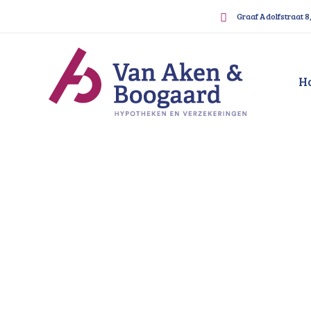
Graaf Adolfstraat 8
H
Hypotheekbemiddelaar