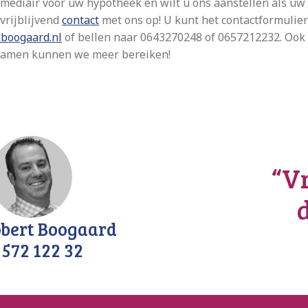
rmediair voor uw hypotheek en wilt u ons aanstellen als uw
rijblijvend
contact
met ons op! U kunt het contactformulie
boogaard.nl
of bellen naar 0643270248 of 0657212232. Ook
. Samen kunnen we meer bereiken!
“Vr
bert Boogaard
 572 122 32