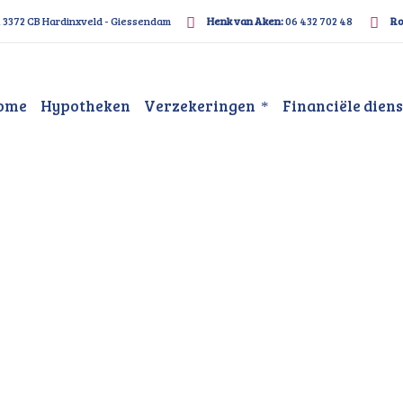
, 3372 CB Hardinxveld - Giessendam
Henk van Aken:
06 432 702 48
Ro
ome
Hypotheken
Verzekeringen
Financiële dien
 Papendrecht