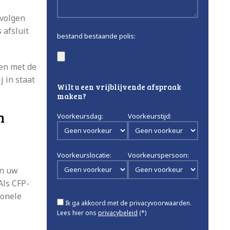
evolgen
 afsluit
bestand bestaande polis:
len met de
j in staat
Wilt u een vrijblijvende afspraak
maken?
n
Voorkeursdag:
Voorkeurstijd:
Voorkeurslocatie:
Voorkeurspersoon:
an uw
Als CFP-
ionele
Ik ga akkoord met de privacyvoorwaarden.
Lees hier ons
privacybeleid
(*)