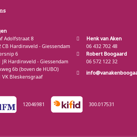
ns
gen
f Adolfstraat 8
Henk van Aken
 CB Hardinxveld - Giessendam
06 432 702 48
ersnip 6
Robert Boogaard
 JR Hardinxveld - Giessendam
06 572 122 32
kweg 6b (boven de HUBO)
info@vanakenboogaa
 VK Bleskensgraaf
12046981
300.017531