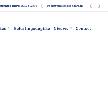
bert Boogaard:
06 572 122 32
info@vanakenboogaard.nl
sten
Belastingaangifte
Nieuws
Contact