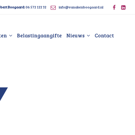
bert Boogaard:
06 572 122 32
info@vanakenboogaard.nl
ten
Belastingaangifte
Nieuws
Contact