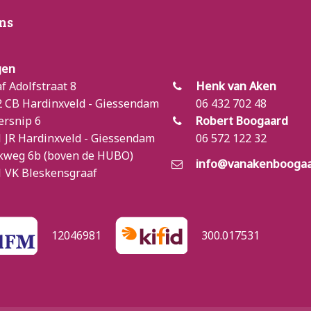
ns
gen
f Adolfstraat 8
Henk van Aken
 CB Hardinxveld - Giessendam
06 432 702 48
ersnip 6
Robert Boogaard
 JR Hardinxveld - Giessendam
06 572 122 32
kweg 6b (boven de HUBO)
info@vanakenboogaa
 VK Bleskensgraaf
12046981
300.017531