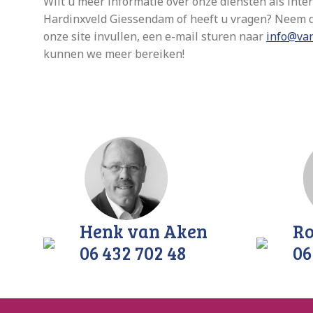
Wilt u meer informatie over onze diensten als inte
Hardinxveld Giessendam of heeft u vragen? Neem d
onze site invullen, een e-mail sturen naar
info@va
kunnen we meer bereiken!
Henk van Aken
Ro
06 432 702 48
06