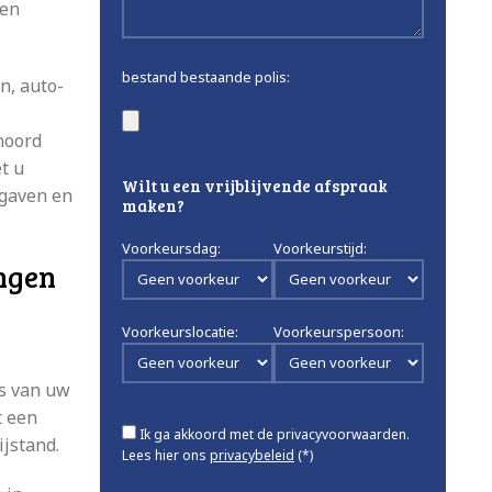
nen
bestand bestaande polis:
n, auto-
noord
t u
Wilt u een vrijblijvende afspraak
tgaven en
maken?
Voorkeursdag:
Voorkeurstijd:
ingen
Voorkeurslocatie:
Voorkeurspersoon:
is van uw
t een
Ik ga akkoord met de privacyvoorwaarden.
ijstand.
Lees hier ons
privacybeleid
(*)