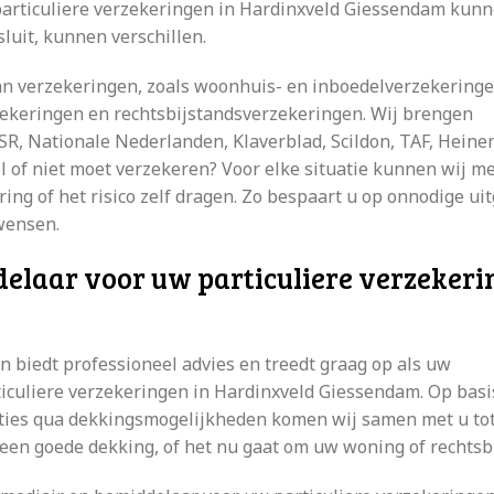
 particuliere verzekeringen in Hardinxveld Giessendam kun
luit, kunnen verschillen.
van verzekeringen, zoals woonhuis- en inboedelverzekeringe
zekeringen en rechtsbijstandsverzekeringen. Wij brengen
ASR, Nationale Nederlanden, Klaverblad, Scildon, TAF, Heine
 of niet moet verzekeren? Voor elke situatie kunnen wij me
ing of het risico zelf dragen. Zo bespaart u op onnodige ui
wensen.
elaar voor uw particuliere verzeker
biedt professioneel advies en treedt graag op als uw
ticuliere verzekeringen in Hardinxveld Giessendam. Op bas
ties qua dekkingsmogelijkheden komen wij samen met u to
 een goede dekking, of het nu gaat om uw woning of rechtsb