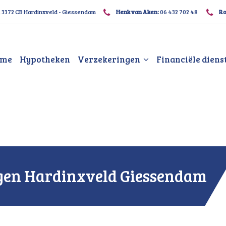
, 3372 CB Hardinxveld - Giessendam
Henk van Aken:
06 432 702 48
Ro
me
Hypotheken
Verzekeringen
Financiële diens
ngen Hardinxveld Giessendam