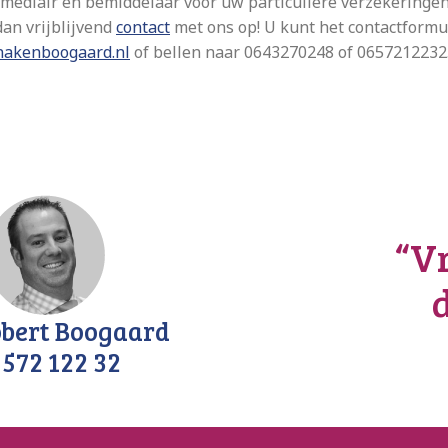
rmediair en bemiddelaar voor uw particuliere verzekeringen
an vrijblijvend
contact
met ons op! U kunt het contactformu
nakenboogaard.nl
of bellen naar 0643270248 of 0657212232
“Vr
bert Boogaard
 572 122 32