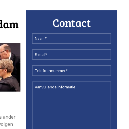
Contact
ndam
e ander
volgen