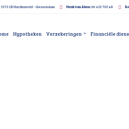
, 3372 CB Hardinxveld - Giessendam
Henk van Aken:
06 432 702 48
Ro
ome
Hypotheken
Verzekeringen
Financiële dien
recht