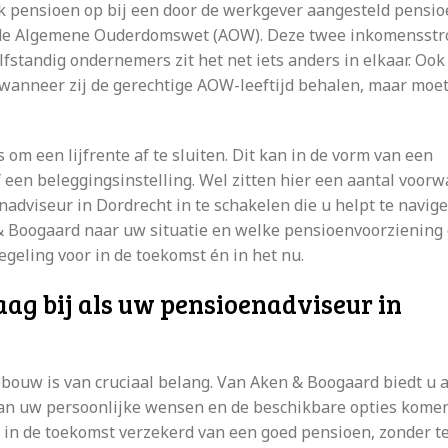
jk pensioen op bij een door de werkgever aangesteld pensio
ls de Algemene Ouderdomswet (AOW). Deze twee inkomensst
standig ondernemers zit het net iets anders in elkaar. Ook
wanneer zij de gerechtige AOW-leeftijd behalen, maar moet
om een lijfrente af te sluiten. Dit kan in de vorm van een
of een beleggingsinstelling. Wel zitten hier een aantal voor
nadviseur in Dordrecht in te schakelen die u helpt te navig
 & Boogaard naar uw situatie en welke pensioenvoorziening 
egeling voor in de toekomst én in het nu.
ag bij als uw pensioenadviseur in
ouw is van cruciaal belang. Van Aken & Boogaard biedt u a
van uw persoonlijke wensen en de beschikbare opties komen
 in de toekomst verzekerd van een goed pensioen, zonder te