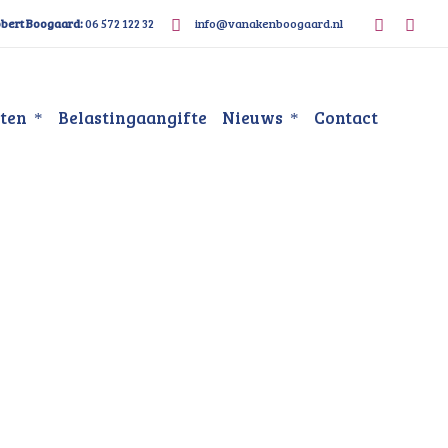
bert Boogaard:
06 572 122 32
info@vanakenboogaard.nl
sten
Belastingaangifte
Nieuws
Contact