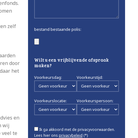
enfonds.
romen
en zelf
bestand bestaande polis:
waarden
Wilt u een vrijblijvende afspraak
eren door
maken?
daar het
Voorkeursdag:
Voorkeurstijd:
Voorkeurslocatie:
Voorkeurspersoon:
dvies en
 wij
Ik ga akkoord met de privacyvoorwaarden.
 veel te
Lees hier ons
privacybeleid
(*)