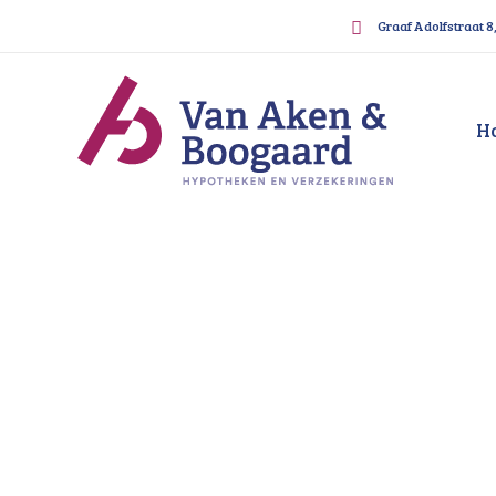
Graaf Adolfstraat 8
H
Pensioenadviseur Dord