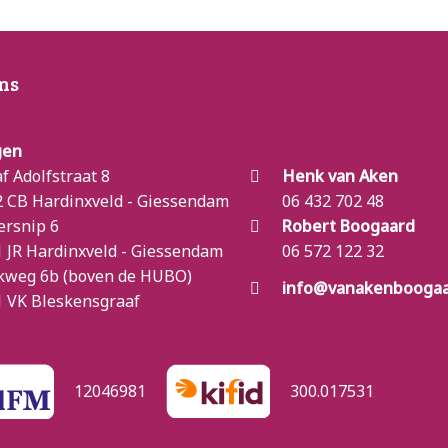
ns
gen
f Adolfstraat 8
Henk van Aken
 CB Hardinxveld - Giessendam
06 432 702 48
ersnip 6
Robert Boogaard
 JR Hardinxveld - Giessendam
06 572 122 32
kweg 6b (boven de HUBO)
info@vanakenboogaa
 VK Bleskensgraaf
12046981
300.017531