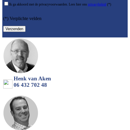
Ik ga akkoord met de privacyvoorwaarden.
Lees hier ons
privacybeleid
(*)
(*) Verplichte velden
Henk van Aken
06 432 702 48