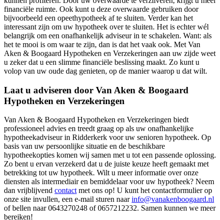
kunnen profiteren. Door uw overwaarde te verzilveren, krijgt u meer
financiële ruimte. Ook kunt u deze overwaarde gebruiken door
bijvoorbeeld een opeethypotheek af te sluiten. Verder kan het
interessant zijn om uw hypotheek over te sluiten. Het is echter wél
belangrijk om een onafhankelijk adviseur in te schakelen. Want: als
het te mooi is om waar te zijn, dan is dat het vaak ook. Met Van
Aken & Boogaard Hypotheken en Verzekeringen aan uw zijde weet
u zeker dat u een slimme financiële beslissing maakt. Zo kunt u
volop van uw oude dag genieten, op de manier waarop u dat wilt.
Laat u adviseren door Van Aken & Boogaard
Hypotheken en Verzekeringen
Van Aken & Boogaard Hypotheken en Verzekeringen biedt
professioneel advies en treedt graag op als uw onafhankelijke
hypotheekadviseur in Ridderkerk voor uw senioren hypotheek. Op
basis van uw persoonlijke situatie en de beschikbare
hypotheekopties komen wij samen met u tot een passende oplossing.
Zo bent u ervan verzekerd dat u de juiste keuze heeft gemaakt met
betrekking tot uw hypotheek. Wilt u meer informatie over onze
diensten als intermediair en bemiddelaar voor uw hypotheek? Neem
dan vrijblijvend
contact
met ons op! U kunt het contactformulier op
onze site invullen, een e-mail sturen naar
info@vanakenboogaard.nl
of bellen naar 0643270248 of 0657212232. Samen kunnen we meer
bereiken!