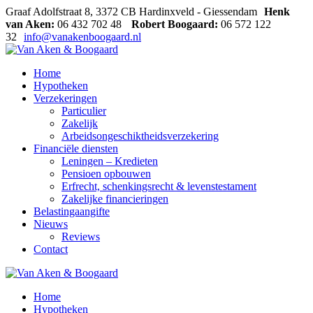
Graaf Adolfstraat 8, 3372 CB Hardinxveld - Giessendam
Henk
van Aken:
06 432 702 48
Robert Boogaard:
06 572 122
32
info@vanakenboogaard.nl
Home
Hypotheken
Verzekeringen
Particulier
Zakelijk
Arbeidsongeschiktheidsverzekering
Financiële diensten
Leningen – Kredieten
Pensioen opbouwen
Erfrecht, schenkingsrecht & levenstestament
Zakelijke financieringen
Belastingaangifte
Nieuws
Reviews
Contact
Home
Hypotheken