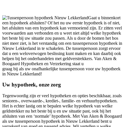
Gaat u binnenkort
een hypotheek afsluiten? Of het nu uw eerste hypotheek is of niet,
het afsluiten van een hypotheek kan vermoeiend zijn. Er zitten veel
voorwaarden aan verbonden en u weet niet altijd welke hypotheek
het beste bij uw situatie zou passen. Als u door de bomen het bos
niet meer ziet, is het verstandig om een tussenpersoon hypotheek in
Nieuw Lekkerland in te schakelen. De tussenpersoon zorgt ervoor
dat u een weloverwogen beslissing kunt maken en kan daarbij ook
helpen bij het onderhandelen met geldverstrekkers. Van Aken &
Boogaard Hypotheken en Verzekering staat u
graag bij als uw onafhankelijke tussenpersoon voor uw hypotheek
in Nieuw Lekkerland!
Uw hypotheek, onze zorg
Tegenwoordig zijn er veel hypotheken en opties beschikbaar, zoals
senioren-, overwaarde-, krediet-, familie- en verhuurhypotheken.
Het is echter lastig om te bepalen welke hypotheek van welke
geldstrekker nu het beste bij u en uw situatie past, ook bij het
afsluiten van een ‘normale’ hypotheek. Met Van Aken & Boogaard
als uw tussenpersoon hypotheek in Nieuw Lekkerland bent u
verzekerd van goed en passend advies. Wij vertellen u welke