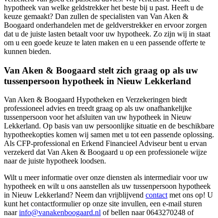
hypotheek van welke geldstrekker het beste bij u past. Heeft u de
keuze gemaakt? Dan zullen de specialisten van Van Aken &
Boogaard onderhandelen met de geldverstrekker en ervoor zorgen
dat u de juiste lasten betaalt voor uw hypotheek. Zo zijn wij in staat
om u een goede keuze te laten maken en u een passende offerte te
kunnen bieden.
Van Aken & Boogaard stelt zich graag op als uw
tussenpersoon hypotheek in Nieuw Lekkerland
Van Aken & Boogaard Hypotheken en Verzekeringen biedt
professioneel advies en treedt graag op als uw onafhankelijke
tussenpersoon voor het afsluiten van uw hypotheek in Nieuw
Lekkerland. Op basis van uw persoonlijke situatie en de beschikbare
hypotheekopties komen wij samen met u tot een passende oplossing.
Als CFP-professional en Erkend Financieel Adviseur bent u ervan
verzekerd dat Van Aken & Boogaard u op een professionele wijze
naar de juiste hypotheek loodsen.
Wilt u meer informatie over onze diensten als intermediair voor uw
hypotheek en wilt u ons aanstellen als uw tussenpersoon hypotheek
in Nieuw Lekkerland? Neem dan vrijblijvend
contact
met ons op! U
kunt het contactformulier op onze site invullen, een e-mail sturen
naar
info@vanakenboogaard.nl
of bellen naar 0643270248 of