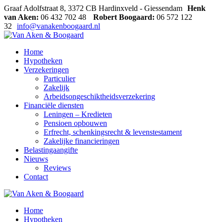
Graaf Adolfstraat 8, 3372 CB Hardinxveld - Giessendam
Henk
van Aken:
06 432 702 48
Robert Boogaard:
06 572 122
32
info@vanakenboogaard.nl
Home
Hypotheken
Verzekeringen
Particulier
Zakelijk
Arbeidsongeschiktheidsverzekering
Financiële diensten
Leningen – Kredieten
Pensioen opbouwen
Erfrecht, schenkingsrecht & levenstestament
Zakelijke financieringen
Belastingaangifte
Nieuws
Reviews
Contact
Home
Hypotheken