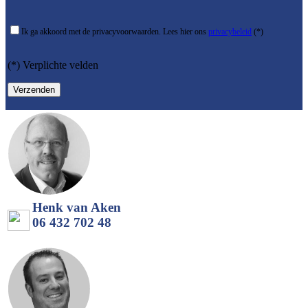
Ik ga akkoord met de privacyvoorwaarden.
Lees hier ons
privacybeleid
(*)
(*) Verplichte velden
Henk van Aken
06 432 702 48