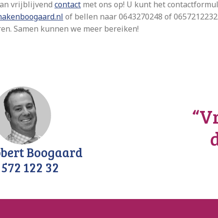
n vrijblijvend
contact
met ons op! U kunt het contactformul
nakenboogaard.nl
of bellen naar 0643270248 of 0657212232
turen. Samen kunnen we meer bereiken!
“Vr
bert Boogaard
 572 122 32