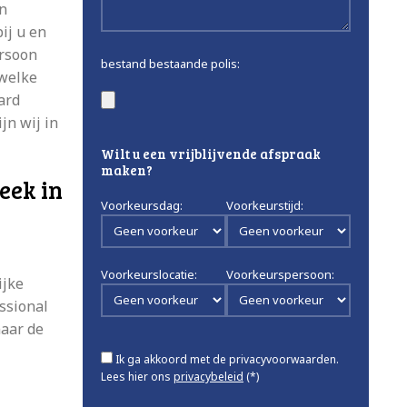
en
ij u en
ersoon
bestand bestaande polis:
 welke
ard
jn wij in
Wilt u een vrijblijvende afspraak
maken?
eek in
Voorkeursdag:
Voorkeurstijd:
Voorkeurslocatie:
Voorkeurspersoon:
ijke
ssional
naar de
Ik ga akkoord met de privacyvoorwaarden.
Lees hier ons
privacybeleid
(*)