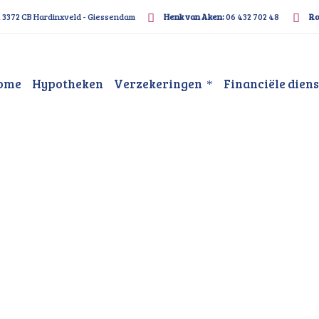
, 3372 CB Hardinxveld - Giessendam
Henk van Aken:
06 432 702 48
Ro
ome
Hypotheken
Verzekeringen
Financiële dien
ek Papendrecht