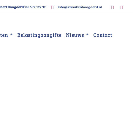
bert Boogaard:
06 572 122 32
info@vanakenboogaard.nl
sten
Belastingaangifte
Nieuws
Contact