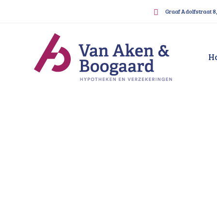
Graaf Adolfstraat 8
H
Tussenpersoon hypothe