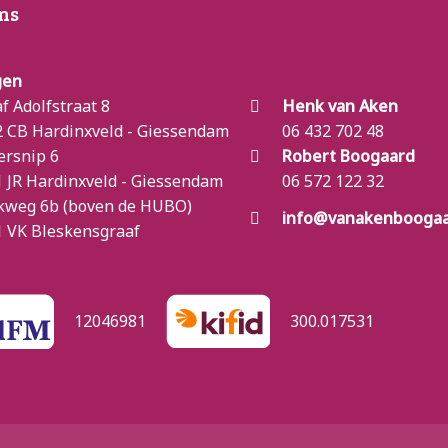
ns
gen
f Adolfstraat 8
Henk van Aken
 CB Hardinxveld - Giessendam
06 432 702 48
ersnip 6
Robert Boogaard
 JR Hardinxveld - Giessendam
06 572 122 32
kweg 6b (boven de HUBO)
info@vanakenboogaa
 VK Bleskensgraaf
12046981
300.017531