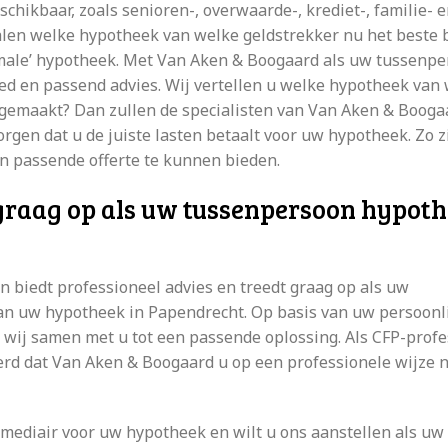
chikbaar, zoals senioren-, overwaarde-, krediet-, familie- 
alen welke hypotheek van welke geldstrekker nu het beste b
normale’ hypotheek. Met Van Aken & Boogaard als uw tussenp
ed en passend advies. Wij vertellen u welke hypotheek van
e gemaakt? Dan zullen de specialisten van Van Aken & Booga
gen dat u de juiste lasten betaalt voor uw hypotheek. Zo zi
n passende offerte te kunnen bieden.
graag op als uw tussenpersoon hypoth
biedt professioneel advies en treedt graag op als uw
van uw hypotheek in Papendrecht. Op basis van uw persoonl
wij samen met u tot een passende oplossing. Als CFP-profe
erd dat Van Aken & Boogaard u op een professionele wijze 
rmediair voor uw hypotheek en wilt u ons aanstellen als uw