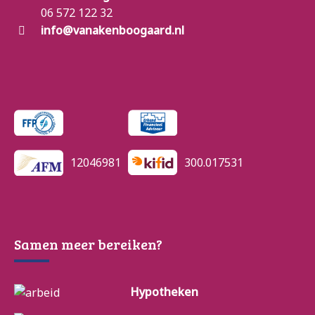
06 572 122 32
info@vanakenboogaard.nl
12046981
300.017531
Samen meer bereiken?
Hypotheken