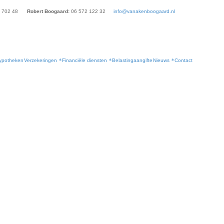
 702 48
Robert Boogaard:
06 572 122 32
info@vanakenboogaard.nl
ypotheken
Verzekeringen
Financiële diensten
Belastingaangifte
Nieuws
Contact