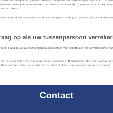
verzekerd van goed en passend advies op het gebied van verzekeringen. Wij kunnen u adviseren o
llen we u welke pakketten van welke verzekeraars het beste bij u passen en waarom. Wij brengen
dere verzekeraar.
erhandelen met de verzekeraar en ervoor zorgen dat u de juiste premies betaalt voor uw verzek
raag op als uw tussenpersoon verzeker
eedt graag op als uw onafhankelijke tussenpersoon voor het afsluiten van uw verzekering in Dr
n wilt u ons aanstellen als uw tussenpersoon verzekering in Drechtsteden? Neem dan vrijblijvend
c
ok voor vragen kunt u ons vrijblijvend een bericht sturen. Samen kunnen we meer bereiken!
Contact