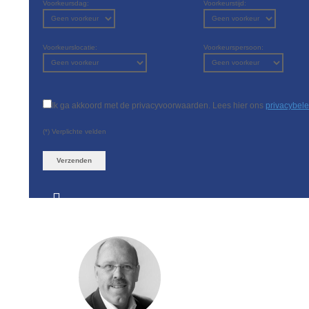
Voorkeursdag:
Voorkeurstijd:
Voorkeurslocatie:
Voorkeurspersoon:
Ik ga akkoord met de privacyvoorwaarden.
Lees hier ons
privacybele
(*) Verplichte velden