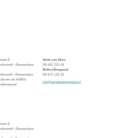
traat 8
Henk van Aken
rdinxveld - Giessendam
06 432 702 48
Robert Boogaard
rdinxveld - Giessendam
06 572 122 32
 (boven de HUBO)
info@vanakenboogaard.nl
eskensgraaf
traat 8
rdinxveld - Giessendam