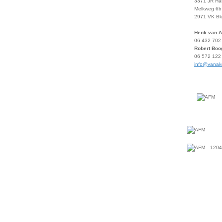
3371 JR Ha
Melkweg 6b
2971 VK Bl
Henk van 
06 432 702
Robert Boo
06 572 122
info@vanak
1204