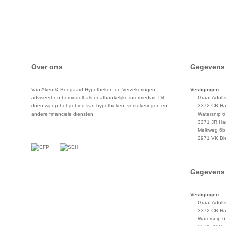
Over ons
Gegevens
Van Aken & Boogaard Hypotheken en Verzekeringen
Vestigingen
adviseert en bemiddelt als onafhankelijke intermediair. Dit
Graaf Adolfs
doen wij op het gebied van hypotheken, verzekeringen en
3372 CB Ha
andere financiële diensten.
Watersnip 6
3371 JR Ha
Melkweg 6b
2971 VK Bl
Gegevens
Vestigingen
Graaf Adolfs
3372 CB Ha
Watersnip 6