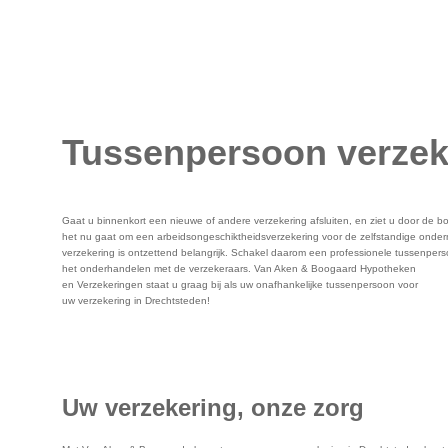
Tussenpersoon verzek
Gaat u binnenkort een nieuwe of andere verzekering afsluiten, en ziet u door de b
het nu gaat om een arbeidsongeschiktheidsverzekering voor de zelfstandige onderne
verzekering is ontzettend belangrijk. Schakel daarom een professionele tussenper
het onderhandelen met de verzekeraars. Van Aken & Boogaard Hypotheken
en Verzekeringen staat u graag bij als uw onafhankelijke tussenpersoon voor
uw verzekering in Drechtsteden!
Uw verzekering, onze zorg