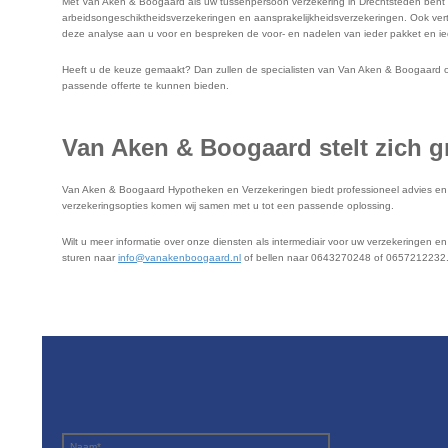
Met Van Aken & Boogaard als uw tussenpersoon verzekering in Drechtsteden bent u 
arbeidsongeschiktheidsverzekeringen en aansprakelijkheidsverzekeringen. Ook verte
deze analyse aan u voor en bespreken de voor- en nadelen van ieder pakket en ie
Heeft u de keuze gemaakt? Dan zullen de specialisten van Van Aken & Boogaard ond
passende offerte te kunnen bieden.
Van Aken & Boogaard stelt zich g
Van Aken & Boogaard Hypotheken en Verzekeringen biedt professioneel advies en tr
verzekeringsopties komen wij samen met u tot een passende oplossing.
Wilt u meer informatie over onze diensten als intermediair voor uw verzekeringen e
sturen naar
info@vanakenboogaard.nl
of bellen naar 0643270248 of 0657212232. O