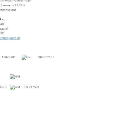
rdinxveld - Giessendam
 (boven de HUBO)
eskensgraaf
Aken
 48
gaard
 32
enboogaard.nl
12046981
300.017531
6981
300.017531