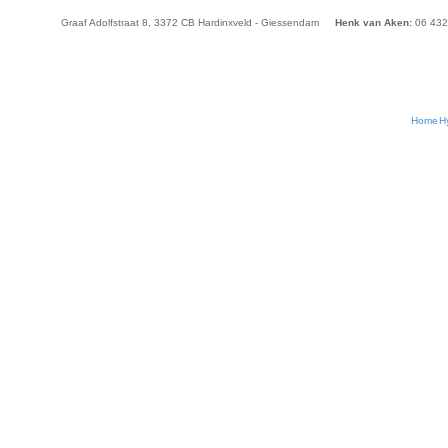
Graaf Adolfstraat 8, 3372 CB Hardinxveld - Giessendam
Henk van Aken:
06 432
Home
H
ring Drechtsteden