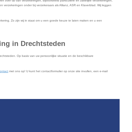
ver tal van verzekeringen, bijvoorbeeld particuliere en zakelijke verzekeringen,
 verzekeringen onder bij verzekeraars als Allianz, ASR en Klaverblad. Wij leggen
ering. Zo zijn wij in staat om u een goede keuze te laten maken en u een
ing in Drechtsteden
echtsteden. Op basis van uw persoonlijke situatie en de beschikbare
ontact
met ons op! U kunt het contactformulier op onze site invullen, een e-mail