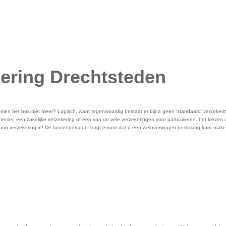
ering Drechtsteden
omen het bos niet meer? Logisch, want tegenwoordig bestaat er bijna geen ‘standaard’ verzekeri
mer, een zakelijke verzekering of één van de vele verzekeringen voor particulieren, het kiezen v
soon verzekering in! De tussenpersoon zorgt ervoor dat u een weloverwogen beslissing kunt make