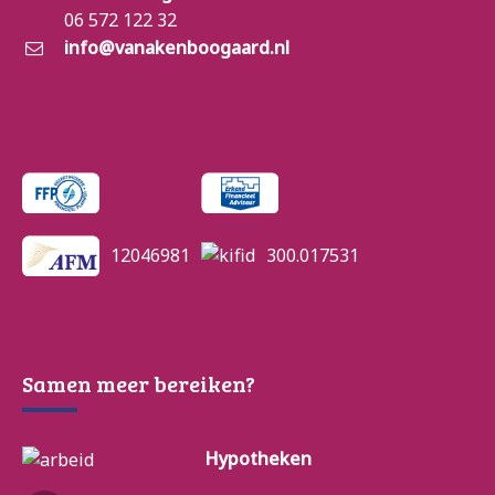
06 572 122 32
info@vanakenboogaard.nl
12046981
300.017531
Samen meer bereiken?
Hypotheken